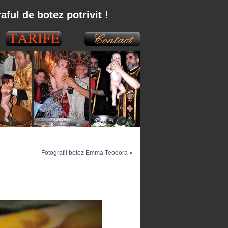
aful de botez potrivit !
Fotografii botez Emma Teodora
»