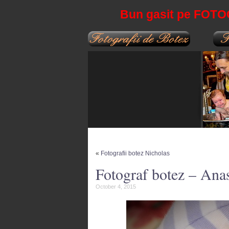
Bun gasit pe FOT
«
Fotografii botez Nicholas
Fotograf botez – Anas
October 4, 2015