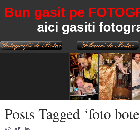
Bun gasit pe FOTOG
aici gasiti fotogr
Posts Tagged ‘foto bote
« Older Entries